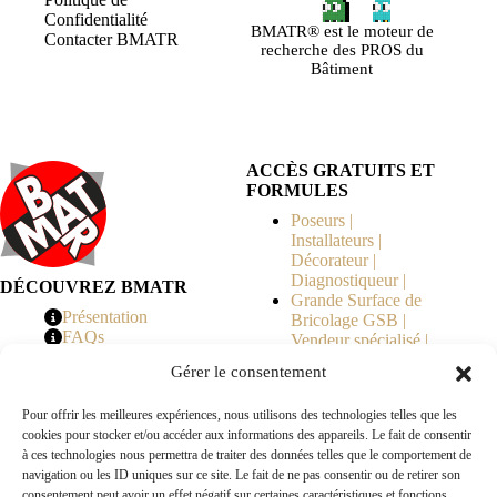
Confidentialité
BMATR® est le moteur de
Contacter BMATR
recherche des PROS du
Bâtiment
ACCÈS GRATUITS ET
FORMULES
Poseurs |
Installateurs |
Décorateur |
Diagnostiqueur |
DÉCOUVREZ BMATR
Grande Surface de
Présentation
Bricolage GSB |
FAQs
Vendeur spécialisé |
Tarifs
Syndicat de
Gérer le consentement
Copropriété | MOE |
Architecte | Courtier
Pour offrir les meilleures expériences, nous utilisons des technologies telles que les
en Travaux |
cookies pour stocker et/ou accéder aux informations des appareils. Le fait de consentir
Fabricants | Marque |
à ces technologies nous permettra de traiter des données telles que le comportement de
© 2026 BMATR® — Tous droits réservés.
navigation ou les ID uniques sur ce site. Le fait de ne pas consentir ou de retirer son
consentement peut avoir un effet négatif sur certaines caractéristiques et fonctions.