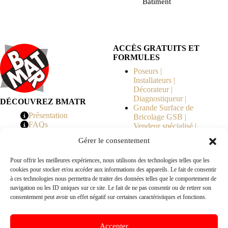
Bâtiment
ACCÈS GRATUITS ET
FORMULES
Poseurs |
Installateurs |
Décorateur |
Diagnostiqueur |
DÉCOUVREZ BMATR
Grande Surface de
Présentation
Bricolage GSB |
FAQs
Vendeur spécialisé |
Tarifs
Syndicat de
Gérer le consentement
Copropriété | MOE |
Architecte | Courtier
Pour offrir les meilleures expériences, nous utilisons des technologies telles que les
en Travaux |
cookies pour stocker et/ou accéder aux informations des appareils. Le fait de consentir
Fabricants | Marque |
à ces technologies nous permettra de traiter des données telles que le comportement de
© 2026 BMATR® — Tous droits réservés.
navigation ou les ID uniques sur ce site. Le fait de ne pas consentir ou de retirer son
consentement peut avoir un effet négatif sur certaines caractéristiques et fonctions.
B2B
• Réseau exclusivement réservé aux pros Poseurs,
Accepter