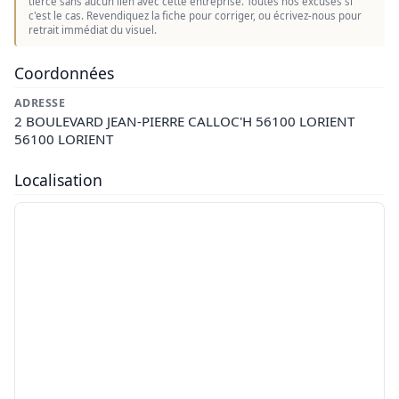
tierce sans aucun lien avec cette entreprise. Toutes nos excuses si
c'est le cas. Revendiquez la fiche pour corriger, ou écrivez-nous pour
retrait immédiat du visuel.
Coordonnées
ADRESSE
2 BOULEVARD JEAN-PIERRE CALLOC'H 56100 LORIENT
56100 LORIENT
Localisation