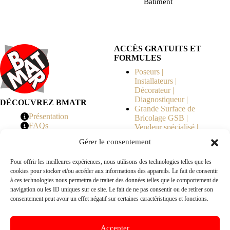
Bâtiment
ACCÈS GRATUITS ET
FORMULES
Poseurs |
Installateurs |
Décorateur |
Diagnostiqueur |
DÉCOUVREZ BMATR
Grande Surface de
Présentation
Bricolage GSB |
FAQs
Vendeur spécialisé |
Tarifs
Syndicat de
Gérer le consentement
Copropriété | MOE |
Architecte | Courtier
Pour offrir les meilleures expériences, nous utilisons des technologies telles que les
en Travaux |
cookies pour stocker et/ou accéder aux informations des appareils. Le fait de consentir
Fabricants | Marque |
à ces technologies nous permettra de traiter des données telles que le comportement de
© 2026 BMATR® — Tous droits réservés.
navigation ou les ID uniques sur ce site. Le fait de ne pas consentir ou de retirer son
consentement peut avoir un effet négatif sur certaines caractéristiques et fonctions.
B2B
• Réseau exclusivement réservé aux pros Poseurs,
Accepter