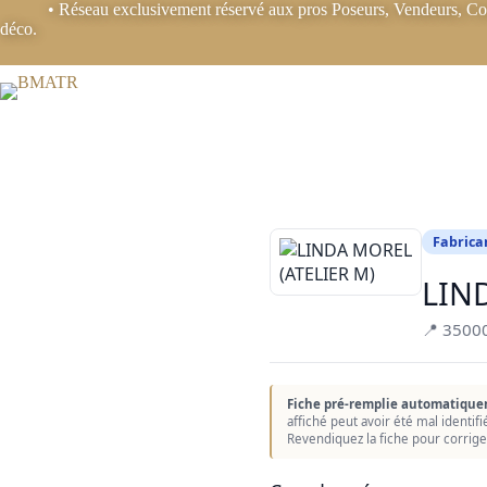
Passer
B2B
• Réseau exclusivement réservé aux pros Poseurs, Vendeurs, Coo
au
déco.
contenu
Fabrica
LIN
📍 3500
Fiche pré-remplie automatique
affiché peut avoir été mal identif
Revendiquez la fiche pour corrige