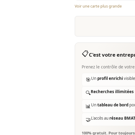
Voir une carte plus grande
📋
C'est votre entrepr
Prenez le contrôle de votre
Un
profil enrichi
visibl
🎯
Recherches illimitées
🔍
Un
tableau de bord
pou
📊
L'accès au
réseau BMA
🤝
100% gratuit. Pour toujour