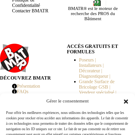
Confidentialité
BMATR® est le moteur de
Contacter BMATR
recherche des PROS du
Bâtiment
ACCÈS GRATUITS ET
FORMULES
Poseurs |
Installateurs |
Décorateur |
Diagnostiqueur |
DÉCOUVREZ BMATR
Grande Surface de
Présentation
Bricolage GSB |
FAQs
Vendeur spécialisé |
Tarifs
Syndicat de
Gérer le consentement
Copropriété | MOE |
Architecte | Courtier
Pour offrir les meilleures expériences, nous utilisons des technologies telles que les
en Travaux |
cookies pour stocker et/ou accéder aux informations des appareils. Le fait de consentir
Fabricants | Marque |
à ces technologies nous permettra de traiter des données telles que le comportement de
© 2026 BMATR® — Tous droits réservés.
navigation ou les ID uniques sur ce site. Le fait de ne pas consentir ou de retirer son
consentement peut avoir un effet négatif sur certaines caractéristiques et fonctions.