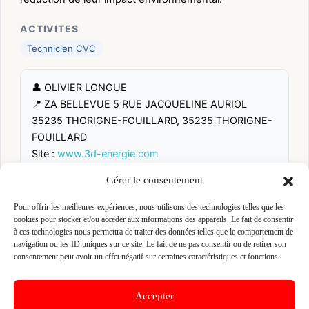
ACTIVITES
Technicien CVC
👤 OLIVIER LONGUE
📍 ZA BELLEVUE 5 RUE JACQUELINE AURIOL
35235 THORIGNE-FOUILLARD, 35235 THORIGNE-
FOUILLARD
Site :
www.3d-energie.com
Gérer le consentement
Fiche pré-remplie automatiquement.
Les données métier ont été
extraites par une analyse algorithmique : des erreurs sont
Pour offrir les meilleures expériences, nous utilisons des technologies telles que les
possibles. Le logo affiché peut avoir été mal identifié et
cookies pour stocker et/ou accéder aux informations des appareils. Le fait de consentir
appartenir à une marque tierce sans aucun lien avec cette
à ces technologies nous permettra de traiter des données telles que le comportement de
entreprise. Toutes nos excuses si c'est le cas. Revendiquez la
navigation ou les ID uniques sur ce site. Le fait de ne pas consentir ou de retirer son
fiche pour corriger, ou écrivez-nous pour retrait immédiat du
consentement peut avoir un effet négatif sur certaines caractéristiques et fonctions.
visuel.
Accepter
🔒
Connectez-vous
pour voir le téléphone et