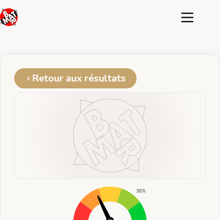
Passer
au
contenu
Retour aux résultats
36%