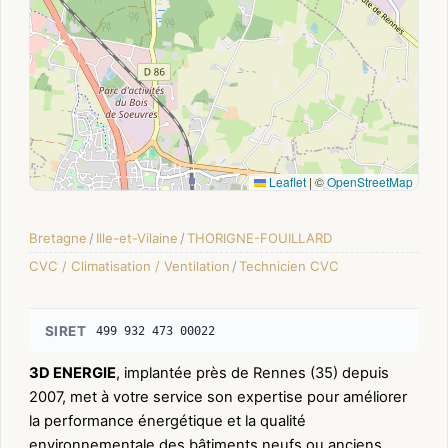
Leaflet
|
©
OpenStreetMap
Bretagne
/
Ille-et-Vilaine
/
THORIGNE-FOUILLARD
CVC / Climatisation / Ventilation
/
Technicien CVC
SIRET
499 932 473 00022
3D ENERGIE
, implantée près de Rennes (35) depuis
2007, met à votre service son expertise pour améliorer
la performance énergétique et la qualité
environnementale des bâtiments neufs ou anciens.