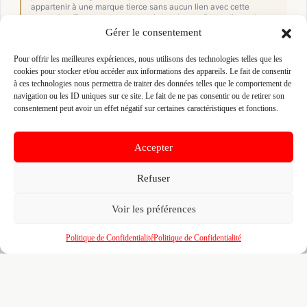
appartenir à une marque tierce sans aucun lien avec cette
entreprise. Toutes nos excuses si c'est le cas. Revendiquez la
fiche pour corriger, ou écrivez-nous pour retrait immédiat du
Gérer le consentement
visuel.
Pour offrir les meilleures expériences, nous utilisons des technologies telles que les
cookies pour stocker et/ou accéder aux informations des appareils. Le fait de consentir
🔒
Connectez-vous
pour voir le téléphone et
à ces technologies nous permettra de traiter des données telles que le comportement de
navigation ou les ID uniques sur ce site. Le fait de ne pas consentir ou de retirer son
contacter ce poseur.
consentement peut avoir un effet négatif sur certaines caractéristiques et fonctions.
Accepter
📋
C'est votre entreprise ?
Refuser
Prenez le contrôle de votre fiche et accédez
gratuitement à :
Voir les préférences
Un
profil enrichi
visible par les prescripteurs,
🎯
Politique de Confidentialité
Politique de Confidentialité
architectes et maîtres d'ouvrage qui recherchent
activement vos compétences
Recherches illimitées
dans l'annuaire — identifiez
🔍
vos confrères, partenaires et sous-traitants par
zone, métier et certification