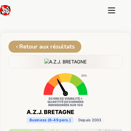
Passer
au
contenu
Retour aux résultats
34%
SCORE DE VISIBILITÉ =
QUANTITÉ DE DONNÉES
RENSEIGNÉES SUR 100
A.Z.J. BRETAGNE
Business (6-49 pers.)
Depuis 2003