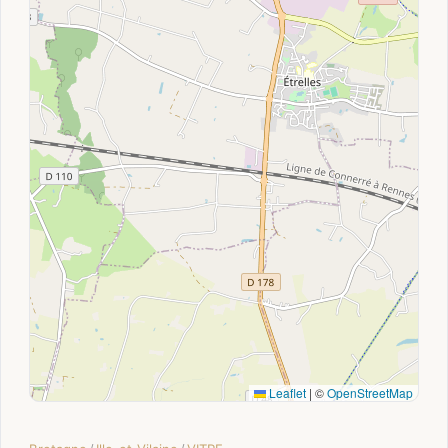
Leaflet
|
©
OpenStreetMap