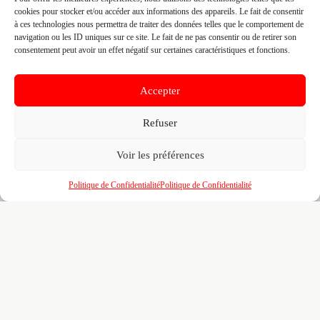
cookies pour stocker et/ou accéder aux informations des appareils. Le fait de consentir
à ces technologies nous permettra de traiter des données telles que le comportement de
navigation ou les ID uniques sur ce site. Le fait de ne pas consentir ou de retirer son
Fiche pré-remplie automatiquement.
Les données métier ont été
extraites par une analyse algorithmique : des erreurs sont
consentement peut avoir un effet négatif sur certaines caractéristiques et fonctions.
possibles. Le logo affiché peut avoir été mal identifié et
appartenir à une marque tierce sans aucun lien avec cette
entreprise. Toutes nos excuses si c'est le cas. Revendiquez la
Accepter
fiche pour corriger, ou écrivez-nous pour retrait immédiat du
visuel.
Refuser
🔒
Connectez-vous
pour voir le téléphone et
Voir les préférences
contacter ce poseur.
Politique de Confidentialité
Politique de Confidentialité
📋
C'est votre entreprise ?
Prenez le contrôle de votre fiche et accédez
gratuitement à :
Un
profil enrichi
visible par les prescripteurs,
🎯
architectes et maîtres d'ouvrage qui recherchent