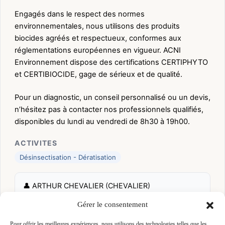
Engagés dans le respect des normes
environnementales, nous utilisons des produits
biocides agréés et respectueux, conformes aux
réglementations européennes en vigueur. ACNI
Environnement dispose des certifications CERTIPHYTO
et CERTIBIOCIDE, gage de sérieux et de qualité.
Pour un diagnostic, un conseil personnalisé ou un devis,
n’hésitez pas à contacter nos professionnels qualifiés,
disponibles du lundi au vendredi de 8h30 à 19h00.
ACTIVITES
Désinsectisation - Dératisation
👤 ARTHUR CHEVALIER (CHEVALIER)
📍 11 L'OURMAIS 35410 NOUVOITOU, 35410
Gérer le consentement
NOUVOITOU
Site :
www.acni-environnement.fr
Pour offrir les meilleures expériences, nous utilisons des technologies telles que les