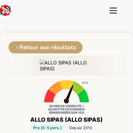
Passer
au
contenu
Retour aux résultats
62%
SCORE DE VISIBILITÉ =
QUANTITÉ DE DONNÉES
RENSEIGNÉES SUR 100
ALLO SIPAS (ALLO SIPAS)
Pro (0-5 pers.)
Depuis 2010