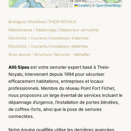
Leaflet
|
©
OpenStreetMap
Bretagne
/
Morbihan
/
THEIX-NOYALO
Maintenance / Dépannage
/
Dépanneur serrurerie
Électricité / Courants
/
Installateur d'alarmes
Électricité / Courants
/
Installateur d’alarmes
Gros œuvre / Structure
/
Serrurier - Métallier
Allô Sipas
est votre serrurier expert basé à Theix-
Noyalo, intervenant depuis 1994 pour sécuriser
efficacement habitations, entreprises et locaux
professionnels. Membre du réseau Point Fort Fichet,
nous proposons un large éventail de services incluant le
dépannage d’urgence, l’installation de portes blindées,
de coffres-forts, ainsi que la pose de serrures
connectées.
Notre équipe qualifiée utilise les dernières avancées