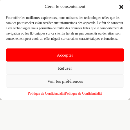
Prenez le contrôle de votre fiche et accédez
Gérer le consentement
gratuitement à :
Pour offrir les meilleures expériences, nous utilisons des technologies telles que les
Un
profil enrichi
visible par les prescripteurs,
🎯
cookies pour stocker et/ou accéder aux informations des appareils. Le fait de consentir
architectes et maîtres d'ouvrage qui recherchent
à ces technologies nous permettra de traiter des données telles que le comportement de
activement vos compétences
navigation ou les ID uniques sur ce site. Le fait de ne pas consentir ou de retirer son
consentement peut avoir un effet négatif sur certaines caractéristiques et fonctions.
Recherches illimitées
dans l'annuaire — identifiez
🔍
vos confrères, partenaires et sous-traitants par
zone, métier et certification
Accepter
Un
tableau de bord
pour piloter votre visibilité,
📊
vos certifications, vos marques partenaires et
Refuser
votre portfolio de réalisations
Voir les préférences
L'accès au
réseau BMATR
— prescriptions
🤝
croisées, crédits de mise en relation et
opportunités entre professionnels du bâtiment
Politique de Confidentialité
Politique de Confidentialité
100% gratuit. Pour toujours. Aucun engagement. Venez
affiner votre fiche déjà pré-remplie pour le B2B.
Revendiquer ma fiche