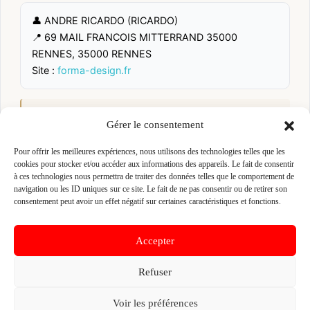
👤 ANDRE RICARDO (RICARDO)
📍 69 MAIL FRANCOIS MITTERRAND 35000
RENNES, 35000 RENNES
Site :
forma-design.fr
Fiche pré-remplie automatiquement.
Les données métier ont été
extraites par une analyse algorithmique : des erreurs sont
Gérer le consentement
possibles. Le logo affiché peut avoir été mal identifié et
appartenir à une marque tierce sans aucun lien avec cette
Pour offrir les meilleures expériences, nous utilisons des technologies telles que les
entreprise. Toutes nos excuses si c'est le cas. Revendiquez la
cookies pour stocker et/ou accéder aux informations des appareils. Le fait de consentir
fiche pour corriger, ou écrivez-nous pour retrait immédiat du
à ces technologies nous permettra de traiter des données telles que le comportement de
visuel.
navigation ou les ID uniques sur ce site. Le fait de ne pas consentir ou de retirer son
consentement peut avoir un effet négatif sur certaines caractéristiques et fonctions.
🔒
Connectez-vous
pour voir le téléphone et
contacter ce poseur.
Accepter
Refuser
📋
C'est votre entreprise ?
Voir les préférences