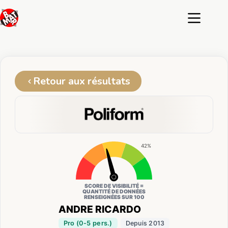
Passer
au
contenu
Retour aux résultats
42%
SCORE DE VISIBILITÉ =
QUANTITÉ DE DONNÉES
RENSEIGNÉES SUR 100
ANDRE RICARDO
Pro (0-5 pers.)
Depuis 2013