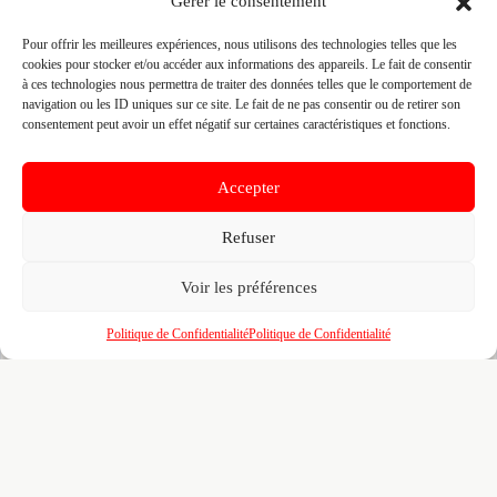
Gérer le consentement
👤 ANGEVIN ENTREPRISE GENERALE BRETAGNE
📍 7 RTE DE VEZIN 35000 RENNES, 35000 RENNES
Pour offrir les meilleures expériences, nous utilisons des technologies telles que les
Site :
www.groupe-angevin.fr/notre-implantation
cookies pour stocker et/ou accéder aux informations des appareils. Le fait de consentir
à ces technologies nous permettra de traiter des données telles que le comportement de
navigation ou les ID uniques sur ce site. Le fait de ne pas consentir ou de retirer son
consentement peut avoir un effet négatif sur certaines caractéristiques et fonctions.
Fiche pré-remplie automatiquement.
Les données métier ont été
extraites par une analyse algorithmique : des erreurs sont
possibles. Le logo affiché peut avoir été mal identifié et
appartenir à une marque tierce sans aucun lien avec cette
Accepter
entreprise. Toutes nos excuses si c'est le cas. Revendiquez la
fiche pour corriger, ou écrivez-nous pour retrait immédiat du
visuel.
Refuser
Voir les préférences
🔒
Connectez-vous
pour voir le téléphone et
Politique de Confidentialité
Politique de Confidentialité
contacter ce poseur.
📋
C'est votre entreprise ?
Prenez le contrôle de votre fiche et accédez