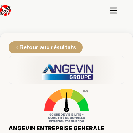
Passer
au
contenu
Retour aux résultats
50%
SCORE DE VISIBILITÉ =
QUANTITÉ DE DONNÉES
RENSEIGNÉES SUR 100
ANGEVIN ENTREPRISE GENERALE