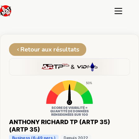
Passer
au
contenu
Retour aux résultats
50%
SCORE DE VISIBILITÉ =
QUANTITÉ DE DONNÉES
RENSEIGNÉES SUR 100
ANTHONY RICHARD TP (ARTP 35)
(ARTP 35)
Business (6-49 pers.)
Depuis 2022