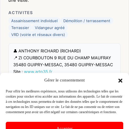
une visite.
ACTIVITES
Assainissement individuel
Démolition / terrassement
Terrassier
Vidangeur agréé
VRD (voirie et réseaux divers)
👤 ANTHONY RICHARD (RICHARD)
📍 ZI COURBOUTON 9 RUE DU CHAMP MAUFRAY
35480 GUIPRY-MESSAC, 35480 GUIPRY-MESSAC
Site :
www.artp35.fr
Gérer le consentement
Fiche pré-remplie automatiquement.
Les données métier ont été
Pour offrir les meilleures expériences, nous utilisons des technologies telles que les
extraites par une analyse algorithmique : des erreurs sont
cookies pour stocker et/ou accéder aux informations des appareils. Le fait de consentir
possibles. Le logo affiché peut avoir été mal identifié et
à ces technologies nous permettra de traiter des données telles que le comportement de
appartenir à une marque tierce sans aucun lien avec cette
navigation ou les ID uniques sur ce site. Le fait de ne pas consentir ou de retirer son
entreprise. Toutes nos excuses si c'est le cas. Revendiquez la
fiche pour corriger, ou écrivez-nous pour retrait immédiat du
consentement peut avoir un effet négatif sur certaines caractéristiques et fonctions.
visuel.
Accepter