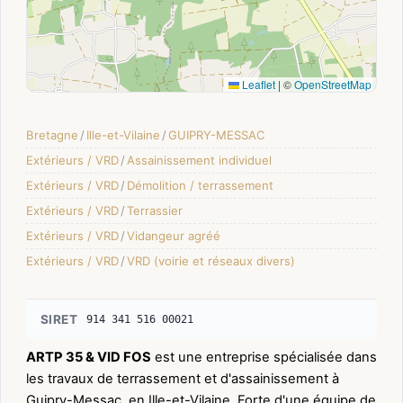
Leaflet
|
©
OpenStreetMap
Bretagne
/
Ille-et-Vilaine
/
GUIPRY-MESSAC
Extérieurs / VRD
/
Assainissement individuel
Extérieurs / VRD
/
Démolition / terrassement
Extérieurs / VRD
/
Terrassier
Extérieurs / VRD
/
Vidangeur agréé
Extérieurs / VRD
/
VRD (voirie et réseaux divers)
SIRET
914 341 516 00021
ARTP 35 & VID FOS
est une entreprise spécialisée dans
les travaux de terrassement et d'assainissement à
Guipry-Messac, en Ille-et-Vilaine. Forte d'une équipe de