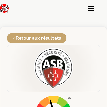
Passer
au
contenu
Retour aux résultats
42%