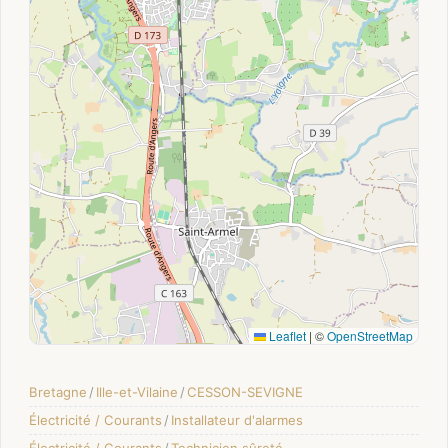
Leaflet
|
©
OpenStreetMap
Bretagne
/
Ille-et-Vilaine
/
CESSON-SEVIGNE
Électricité / Courants
/
Installateur d'alarmes
Électricité / Courants
/
Technicien sûreté