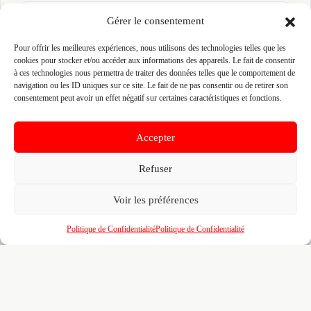
👤 ALIOUNE SALL
Gérer le consentement
📍 18 RUE DE LA RIGOURDIERE 35510 CESSON-
Pour offrir les meilleures expériences, nous utilisons des technologies telles que les
SEVIGNE, 35510 CESSON-SEVIGNE
cookies pour stocker et/ou accéder aux informations des appareils. Le fait de consentir
Site :
www.asb-securite.fr
à ces technologies nous permettra de traiter des données telles que le comportement de
navigation ou les ID uniques sur ce site. Le fait de ne pas consentir ou de retirer son
consentement peut avoir un effet négatif sur certaines caractéristiques et fonctions.
Fiche pré-remplie automatiquement.
Les données métier ont été
extraites par une analyse algorithmique : des erreurs sont
possibles. Le logo affiché peut avoir été mal identifié et
Accepter
appartenir à une marque tierce sans aucun lien avec cette
entreprise. Toutes nos excuses si c'est le cas. Revendiquez la
fiche pour corriger, ou écrivez-nous pour retrait immédiat du
Refuser
visuel.
Voir les préférences
🔒
Connectez-vous
pour voir le téléphone et
Politique de Confidentialité
Politique de Confidentialité
contacter ce poseur.
📋
C'est votre entreprise ?