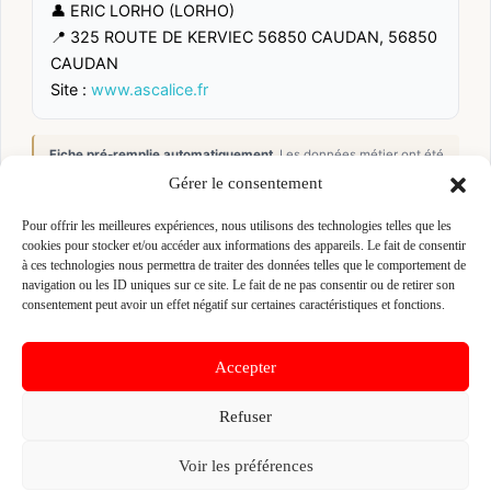
👤 ERIC LORHO (LORHO)
📍 325 ROUTE DE KERVIEC 56850 CAUDAN, 56850
CAUDAN
Site :
www.ascalice.fr
Fiche pré-remplie automatiquement.
Les données métier ont été
extraites par une analyse algorithmique : des erreurs sont
Gérer le consentement
possibles. Le logo affiché peut avoir été mal identifié et
appartenir à une marque tierce sans aucun lien avec cette
entreprise. Toutes nos excuses si c'est le cas. Revendiquez la
Pour offrir les meilleures expériences, nous utilisons des technologies telles que les
fiche pour corriger, ou écrivez-nous pour retrait immédiat du
cookies pour stocker et/ou accéder aux informations des appareils. Le fait de consentir
visuel.
à ces technologies nous permettra de traiter des données telles que le comportement de
navigation ou les ID uniques sur ce site. Le fait de ne pas consentir ou de retirer son
consentement peut avoir un effet négatif sur certaines caractéristiques et fonctions.
🔒
Connectez-vous
pour voir le téléphone et
contacter ce poseur.
Accepter
Refuser
📋
C'est votre entreprise ?
Voir les préférences