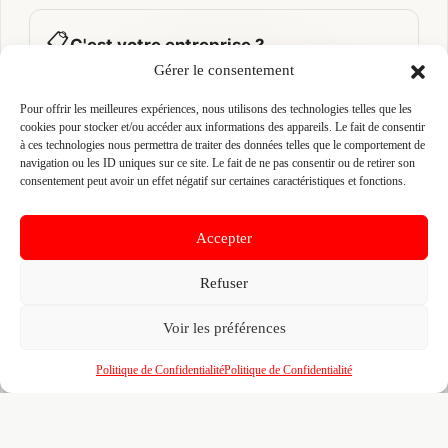
📋
C'est votre entreprise ?
Gérer le consentement
Prenez le contrôle de votre fiche et accédez
gratuitement à :
Pour offrir les meilleures expériences, nous utilisons des technologies telles que les
cookies pour stocker et/ou accéder aux informations des appareils. Le fait de consentir
Un
profil enrichi
visible par les prescripteurs,
🎯
à ces technologies nous permettra de traiter des données telles que le comportement de
architectes et maîtres d'ouvrage qui recherchent
navigation ou les ID uniques sur ce site. Le fait de ne pas consentir ou de retirer son
activement vos compétences
consentement peut avoir un effet négatif sur certaines caractéristiques et fonctions.
Recherches illimitées
dans l'annuaire — identifiez
🔍
vos confrères, partenaires et sous-traitants par
Accepter
zone, métier et certification
Refuser
Un
tableau de bord
pour piloter votre visibilité,
📊
vos certifications, vos marques partenaires et
votre portfolio de réalisations
Voir les préférences
L'accès au
réseau BMATR
— prescriptions
🤝
Politique de Confidentialité
Politique de Confidentialité
croisées, crédits de mise en relation et
opportunités entre professionnels du bâtiment
100% gratuit. Pour toujours. Aucun engagement. Venez