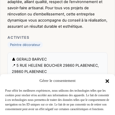
adaptée, alliant qualité, respect de l’environnement et
savoir-faire artisanal. Pour tous vos projets de
rénovation ou d’embellissement, cette entreprise
dynamique vous accompagne du conseil à la réalisation,
assurant un résultat durable et esthétique.
ACTIVITES
Peintre décorateur
👤 GERALD BARVEC
📍 5 RUE HELENE BOUCHER 29860 PLABENNEC,
29860 PLABENNEC
Site :
barvec-decoration.fr
Gérer le consentement
Pour offrir les meilleures expériences, nous utilisons des technologies telles que les
Fiche pré-remplie automatiquement.
Les données métier ont été
cookies pour stocker et/ou accéder aux informations des appareils. Le fait de consentir
extraites par une analyse algorithmique : des erreurs sont
à ces technologies nous permettra de traiter des données telles que le comportement de
possibles. Le logo affiché peut avoir été mal identifié et
navigation ou les ID uniques sur ce site. Le fait de ne pas consentir ou de retirer son
appartenir à une marque tierce sans aucun lien avec cette
consentement peut avoir un effet négatif sur certaines caractéristiques et fonctions.
entreprise. Toutes nos excuses si c'est le cas. Revendiquez la
fiche pour corriger, ou écrivez-nous pour retrait immédiat du