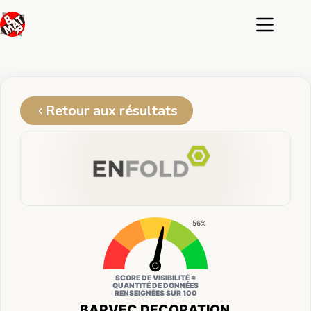
Passer
au
contenu
Retour aux résultats
56%
SCORE DE VISIBILITÉ =
QUANTITÉ DE DONNÉES
RENSEIGNÉES SUR 100
BARVEC DECORATION