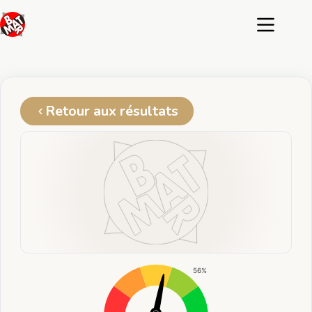
Passer
au
contenu
Retour aux résultats
56%