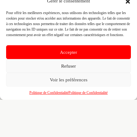
Gérer le consentement
📍 LES NAUDIERES 35850 IRODOUER, 35850
IRODOUER
Pour offrir les meilleures expériences, nous utilisons des technologies telles que les
Site :
ph2o-piscine.fr
cookies pour stocker et/ou accéder aux informations des appareils. Le fait de consentir
à ces technologies nous permettra de traiter des données telles que le comportement de
navigation ou les ID uniques sur ce site. Le fait de ne pas consentir ou de retirer son
consentement peut avoir un effet négatif sur certaines caractéristiques et fonctions.
Fiche pré-remplie automatiquement.
Les données métier ont été
extraites par une analyse algorithmique : des erreurs sont
possibles. Le logo affiché peut avoir été mal identifié et
appartenir à une marque tierce sans aucun lien avec cette
Accepter
entreprise. Toutes nos excuses si c'est le cas. Revendiquez la
fiche pour corriger, ou écrivez-nous pour retrait immédiat du
Refuser
visuel.
Voir les préférences
🔒
Connectez-vous
pour voir le téléphone et
Politique de Confidentialité
Politique de Confidentialité
contacter ce poseur.
📋
C'est votre entreprise ?
Prenez le contrôle de votre fiche et accédez