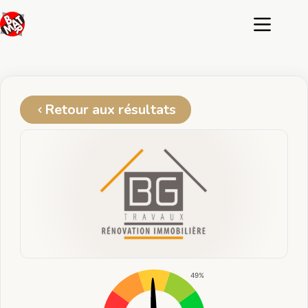
Passer
au
contenu
Retour aux résultats
49%