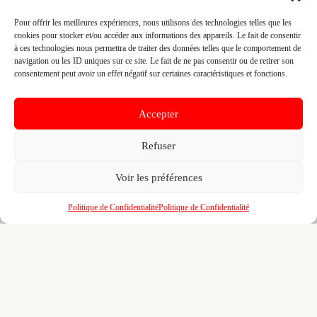
GALILEE 56270 PLOEMEUR, 56270 PLOEMEUR
Pour offrir les meilleures expériences, nous utilisons des technologies telles que les
Site :
www.bgtravaux.fr/?utm_source=gmb
cookies pour stocker et/ou accéder aux informations des appareils. Le fait de consentir
à ces technologies nous permettra de traiter des données telles que le comportement de
navigation ou les ID uniques sur ce site. Le fait de ne pas consentir ou de retirer son
consentement peut avoir un effet négatif sur certaines caractéristiques et fonctions.
Fiche pré-remplie automatiquement.
Les données métier ont été
extraites par une analyse algorithmique : des erreurs sont
possibles. Le logo affiché peut avoir été mal identifié et
appartenir à une marque tierce sans aucun lien avec cette
Accepter
entreprise. Toutes nos excuses si c'est le cas. Revendiquez la
fiche pour corriger, ou écrivez-nous pour retrait immédiat du
visuel.
Refuser
Voir les préférences
🔒
Connectez-vous
pour voir le téléphone et
contacter ce poseur.
Politique de Confidentialité
Politique de Confidentialité
📋
C'est votre entreprise ?
Prenez le contrôle de votre fiche et accédez
gratuitement à :