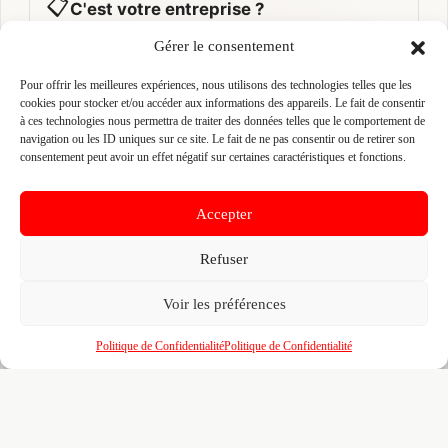
📋
C'est votre entreprise ?
Gérer le consentement
Prenez le contrôle de votre fiche et accédez
gratuitement à :
Pour offrir les meilleures expériences, nous utilisons des technologies telles que les
cookies pour stocker et/ou accéder aux informations des appareils. Le fait de consentir
Un
profil enrichi
visible par les prescripteurs,
🎯
à ces technologies nous permettra de traiter des données telles que le comportement de
architectes et maîtres d'ouvrage qui recherchent
navigation ou les ID uniques sur ce site. Le fait de ne pas consentir ou de retirer son
activement vos compétences
consentement peut avoir un effet négatif sur certaines caractéristiques et fonctions.
Recherches illimitées
dans l'annuaire — identifiez
🔍
vos confrères, partenaires et sous-traitants par
Accepter
zone, métier et certification
Un
tableau de bord
pour piloter votre visibilité,
📊
Refuser
vos certifications, vos marques partenaires et
votre portfolio de réalisations
Voir les préférences
L'accès au
réseau BMATR
— prescriptions
🤝
croisées, crédits de mise en relation et
Politique de Confidentialité
Politique de Confidentialité
opportunités entre professionnels du bâtiment
100% gratuit. Pour toujours. Aucun engagement. Venez
affiner votre fiche déjà pré-remplie pour le B2B.