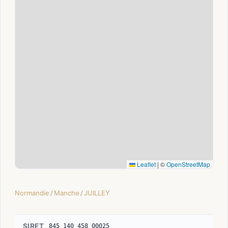
Leaflet
|
©
OpenStreetMap
Normandie
/
Manche
/
JUILLEY
SIRET
845 140 458 00025