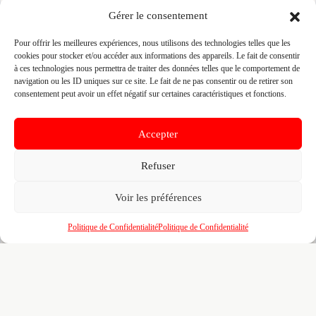
Prenez le contrôle de votre fiche et accédez
Gérer le consentement
gratuitement à :
Pour offrir les meilleures expériences, nous utilisons des technologies telles que les
Un
profil enrichi
visible par les prescripteurs,
🎯
cookies pour stocker et/ou accéder aux informations des appareils. Le fait de consentir
architectes et maîtres d'ouvrage qui recherchent
à ces technologies nous permettra de traiter des données telles que le comportement de
activement vos compétences
navigation ou les ID uniques sur ce site. Le fait de ne pas consentir ou de retirer son
consentement peut avoir un effet négatif sur certaines caractéristiques et fonctions.
Recherches illimitées
dans l'annuaire — identifiez
🔍
vos confrères, partenaires et sous-traitants par
zone, métier et certification
Accepter
Un
tableau de bord
pour piloter votre visibilité,
📊
vos certifications, vos marques partenaires et
Refuser
votre portfolio de réalisations
Voir les préférences
L'accès au
réseau BMATR
— prescriptions
🤝
croisées, crédits de mise en relation et
opportunités entre professionnels du bâtiment
Politique de Confidentialité
Politique de Confidentialité
100% gratuit. Pour toujours. Aucun engagement. Venez
affiner votre fiche déjà pré-remplie pour le B2B.
Revendiquer ma fiche