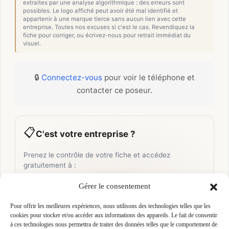
extraites par une analyse algorithmique : des erreurs sont
possibles. Le logo affiché peut avoir été mal identifié et
appartenir à une marque tierce sans aucun lien avec cette
entreprise. Toutes nos excuses si c'est le cas. Revendiquez la
fiche pour corriger, ou écrivez-nous pour retrait immédiat du
visuel.
🔒
Connectez-vous
pour voir le téléphone et
contacter ce poseur.
📋
C'est votre entreprise ?
Prenez le contrôle de votre fiche et accédez
gratuitement à :
Un
profil enrichi
visible par les prescripteurs,
🎯
Gérer le consentement
architectes et maîtres d'ouvrage qui recherchent
activement vos compétences
Pour offrir les meilleures expériences, nous utilisons des technologies telles que les
cookies pour stocker et/ou accéder aux informations des appareils. Le fait de consentir
Recherches illimitées
dans l'annuaire — identifiez
🔍
à ces technologies nous permettra de traiter des données telles que le comportement de