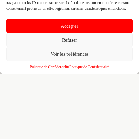
vos confrères, partenaires et sous-traitants par
navigation ou les ID uniques sur ce site. Le fait de ne pas consentir ou de retirer son
zone, métier et certification
consentement peut avoir un effet négatif sur certaines caractéristiques et fonctions.
Un
tableau de bord
pour piloter votre visibilité,
📊
vos certifications, vos marques partenaires et
Accepter
votre portfolio de réalisations
L'accès au
réseau BMATR
— prescriptions
🤝
Refuser
croisées, crédits de mise en relation et
opportunités entre professionnels du bâtiment
Voir les préférences
100% gratuit. Pour toujours. Aucun engagement. Venez
Politique de Confidentialité
Politique de Confidentialité
affiner votre fiche déjà pré-remplie pour le B2B.
Revendiquer ma fiche
gratuitement