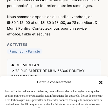
personnalisés pour l’entretien entre les ramonages.
Nous sommes disponibles du lundi au vendredi, de
9h30 à 12h00 et de 13h30 à 18h00, au 78 rue Albert De
Mun à Pontivy. Contactez-nous pour un service
efficace, fiable et sécurisé.
ACTIVITES
Ramoneur - Fumiste
👤 CHEMI'CLEAN
📍 78 RUE ALBERT DE MUN 56300 PONTIVY,
56300 PONTIVY
Gérer le consentement
Site :
chemiclean.fr
Pour offrir les meilleures expériences, nous utilisons des technologies telles que les
cookies pour stocker et/ou accéder aux informations des appareils. Le fait de consentir
Fiche pré-remplie automatiquement.
Les données métier ont été
à ces technologies nous permettra de traiter des données telles que le comportement de
extraites par une analyse algorithmique : des erreurs sont
navigation ou les ID uniques sur ce site. Le fait de ne pas consentir ou de retirer son
possibles. Le logo affiché peut avoir été mal identifié et