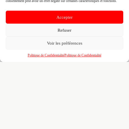
appartenir à une marque tierce sans aucun lien avec cette
consentement peut avoir un effet négatif sur certaines caractéristiques et fonctions.
entreprise. Toutes nos excuses si c'est le cas. Revendiquez la
fiche pour corriger, ou écrivez-nous pour retrait immédiat du
visuel.
Accepter
Refuser
🔒
Connectez-vous
pour voir le téléphone et
contacter ce poseur.
Voir les préférences
Politique de Confidentialité
Politique de Confidentialité
📋
C'est votre entreprise ?
Prenez le contrôle de votre fiche et accédez
gratuitement à :
Un
profil enrichi
visible par les prescripteurs,
🎯
architectes et maîtres d'ouvrage qui recherchent
activement vos compétences
Recherches illimitées
dans l'annuaire — identifiez
🔍
vos confrères, partenaires et sous-traitants par
zone, métier et certification