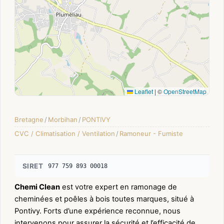
Leaflet
|
©
OpenStreetMap
Bretagne
/
Morbihan
/
PONTIVY
CVC / Climatisation / Ventilation
/
Ramoneur - Fumiste
SIRET
977 759 893 00018
Chemi Clean
est votre expert en ramonage de
cheminées et poêles à bois toutes marques, situé à
Pontivy. Forts d’une expérience reconnue, nous
intervenons pour assurer la sécurité et l’efficacité de