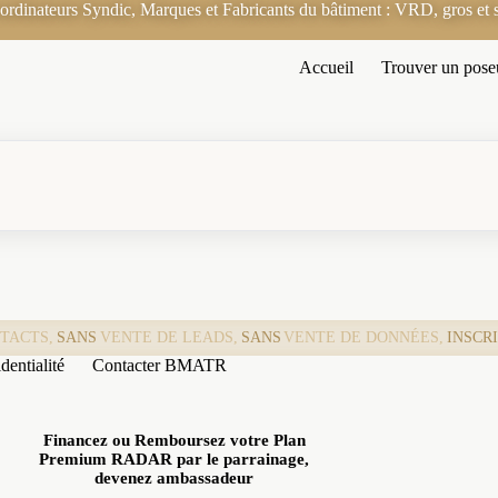
rdinateurs Syndic, Marques et Fabricants du bâtiment : VRD, gros et s
Accueil
Trouver un pose
TACTS,
SANS
VENTE DE LEADS,
SANS
VENTE DE DONNÉES,
INSCR
dentialité
Contacter BMATR
Financez ou Remboursez votre Plan
Premium RADAR par le parrainage,
devenez ambassadeur