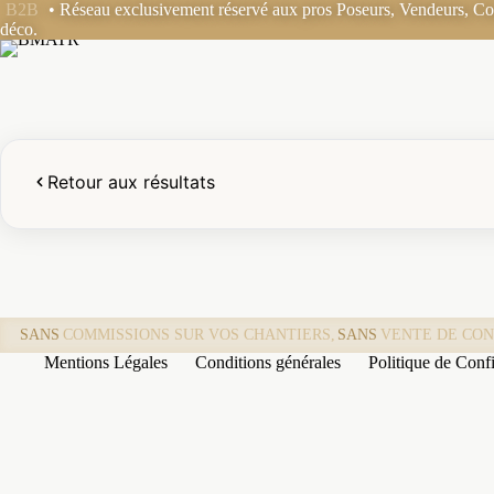
Passer
B2B
• Réseau exclusivement réservé aux pros Poseurs, Vendeurs, Coo
au
déco.
contenu
Retour aux résultats
SANS
COMMISSIONS SUR VOS CHANTIERS,
SANS
VENTE DE CON
Mentions Légales
Conditions générales
Politique de Confi