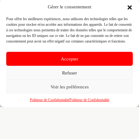
Prenez le contrôle de votre fiche et accédez
Gérer le consentement
gratuitement à :
Pour offrir les meilleures expériences, nous utilisons des technologies telles que les
Un
profil enrichi
visible par les prescripteurs,
🎯
cookies pour stocker et/ou accéder aux informations des appareils. Le fait de consentir
architectes et maîtres d'ouvrage qui recherchent
à ces technologies nous permettra de traiter des données telles que le comportement de
activement vos compétences
navigation ou les ID uniques sur ce site. Le fait de ne pas consentir ou de retirer son
consentement peut avoir un effet négatif sur certaines caractéristiques et fonctions.
Recherches illimitées
dans l'annuaire — identifiez
🔍
vos confrères, partenaires et sous-traitants par
zone, métier et certification
Accepter
Un
tableau de bord
pour piloter votre visibilité,
📊
vos certifications, vos marques partenaires et
Refuser
votre portfolio de réalisations
Voir les préférences
L'accès au
réseau BMATR
— prescriptions
🤝
croisées, crédits de mise en relation et
opportunités entre professionnels du bâtiment
Politique de Confidentialité
Politique de Confidentialité
100% gratuit. Pour toujours. Aucun engagement. Venez
affiner votre fiche déjà pré-remplie pour le B2B.
Revendiquer ma fiche