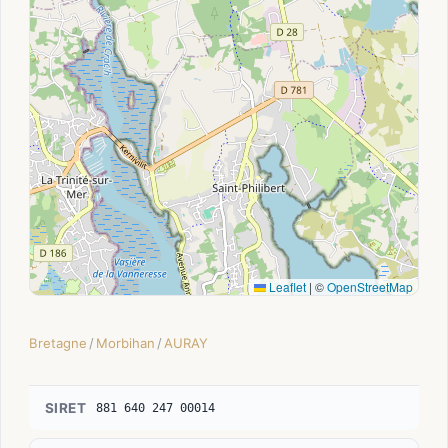
Leaflet
|
©
OpenStreetMap
Bretagne
/
Morbihan
/
AURAY
SIRET
881 640 247 00014