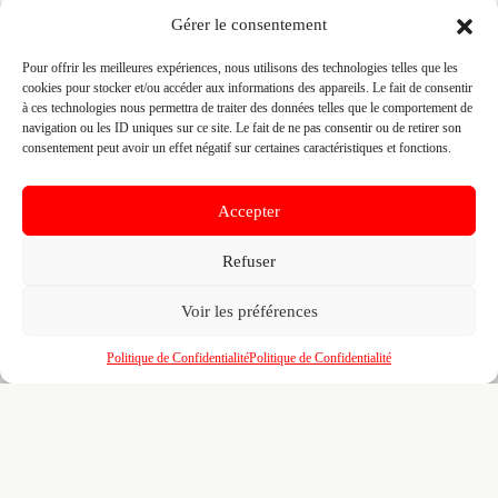
Prenez le contrôle de votre fiche et accédez
Gérer le consentement
gratuitement à :
Pour offrir les meilleures expériences, nous utilisons des technologies telles que les
Un
profil enrichi
visible par les prescripteurs,
🎯
cookies pour stocker et/ou accéder aux informations des appareils. Le fait de consentir
architectes et maîtres d'ouvrage qui recherchent
à ces technologies nous permettra de traiter des données telles que le comportement de
activement vos compétences
navigation ou les ID uniques sur ce site. Le fait de ne pas consentir ou de retirer son
consentement peut avoir un effet négatif sur certaines caractéristiques et fonctions.
Recherches illimitées
dans l'annuaire — identifiez
🔍
vos confrères, partenaires et sous-traitants par
zone, métier et certification
Accepter
Un
tableau de bord
pour piloter votre visibilité,
📊
vos certifications, vos marques partenaires et
Refuser
votre portfolio de réalisations
Voir les préférences
L'accès au
réseau BMATR
— prescriptions
🤝
croisées, crédits de mise en relation et
opportunités entre professionnels du bâtiment
Politique de Confidentialité
Politique de Confidentialité
100% gratuit. Pour toujours. Aucun engagement. Venez
affiner votre fiche déjà pré-remplie pour le B2B.
Revendiquer ma fiche