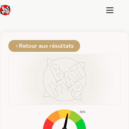
Passer
au
contenu
Retour aux résultats
56%