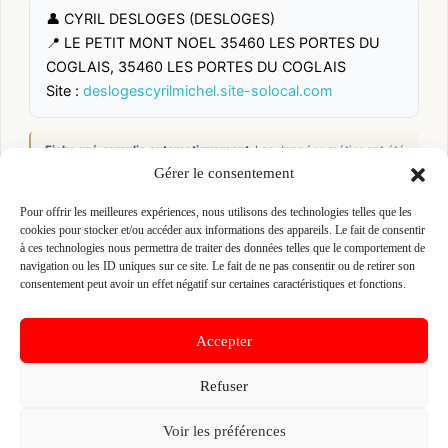
👤 CYRIL DESLOGES (DESLOGES)
📍 LE PETIT MONT NOEL 35460 LES PORTES DU
COGLAIS, 35460 LES PORTES DU COGLAIS
Site :
deslogescyrilmichel.site-solocal.com
Fiche pré-remplie automatiquement.
Les données métier ont été
extraites par une analyse algorithmique : des erreurs sont
Gérer le consentement
possibles. Le logo affiché peut avoir été mal identifié et
appartenir à une marque tierce sans aucun lien avec cette
Pour offrir les meilleures expériences, nous utilisons des technologies telles que les
entreprise. Toutes nos excuses si c'est le cas. Revendiquez la
cookies pour stocker et/ou accéder aux informations des appareils. Le fait de consentir
fiche pour corriger, ou écrivez-nous pour retrait immédiat du
visuel.
à ces technologies nous permettra de traiter des données telles que le comportement de
navigation ou les ID uniques sur ce site. Le fait de ne pas consentir ou de retirer son
consentement peut avoir un effet négatif sur certaines caractéristiques et fonctions.
🔒
Connectez-vous
pour voir le téléphone et
contacter ce poseur.
Accepter
Refuser
📋
C'est votre entreprise ?
Voir les préférences