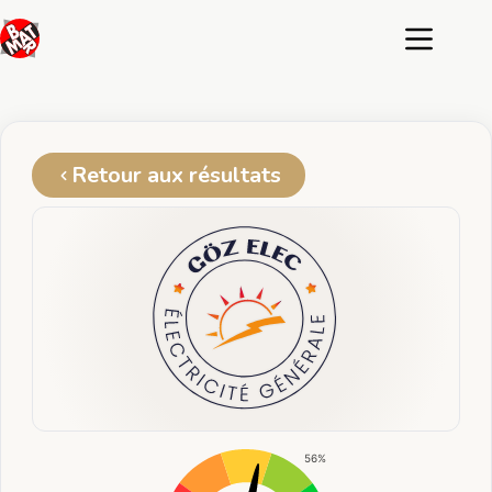
Passer
au
contenu
Retour aux résultats
56%