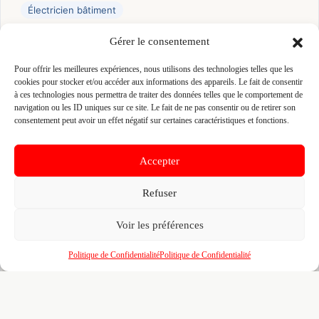
Électricien bâtiment
Gérer le consentement
👤 DAVID ALAGOZ
📍 5 ALLEE DE LA GRANDE TREILLE 35200
Pour offrir les meilleures expériences, nous utilisons des technologies telles que les
cookies pour stocker et/ou accéder aux informations des appareils. Le fait de consentir
RENNES, 35200 RENNES
à ces technologies nous permettra de traiter des données telles que le comportement de
Site :
gozelec.fr
navigation ou les ID uniques sur ce site. Le fait de ne pas consentir ou de retirer son
consentement peut avoir un effet négatif sur certaines caractéristiques et fonctions.
Fiche pré-remplie automatiquement.
Les données métier ont été
extraites par une analyse algorithmique : des erreurs sont
Accepter
possibles. Le logo affiché peut avoir été mal identifié et
appartenir à une marque tierce sans aucun lien avec cette
entreprise. Toutes nos excuses si c'est le cas. Revendiquez la
Refuser
fiche pour corriger, ou écrivez-nous pour retrait immédiat du
visuel.
Voir les préférences
Politique de Confidentialité
Politique de Confidentialité
🔒
Connectez-vous
pour voir le téléphone et
contacter ce poseur.