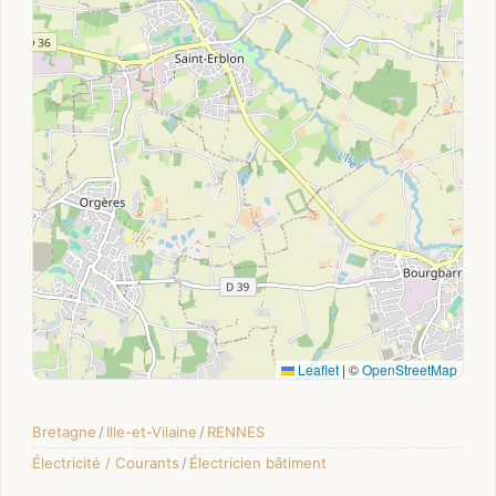
Leaflet
|
©
OpenStreetMap
Bretagne
/
Ille-et-Vilaine
/
RENNES
Électricité / Courants
/
Électricien bâtiment