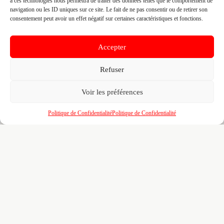
à ces technologies nous permettra de traiter des données telles que le comportement de
Fiche pré-remplie automatiquement.
Les données métier ont été
navigation ou les ID uniques sur ce site. Le fait de ne pas consentir ou de retirer son
extraites par une analyse algorithmique : des erreurs sont
possibles. Le logo affiché peut avoir été mal identifié et
consentement peut avoir un effet négatif sur certaines caractéristiques et fonctions.
appartenir à une marque tierce sans aucun lien avec cette
entreprise. Toutes nos excuses si c'est le cas. Revendiquez la
fiche pour corriger, ou écrivez-nous pour retrait immédiat du
Accepter
visuel.
Refuser
🔒
Connectez-vous
pour voir le téléphone et
Voir les préférences
contacter ce poseur.
Politique de Confidentialité
Politique de Confidentialité
📋
C'est votre entreprise ?
Prenez le contrôle de votre fiche et accédez
gratuitement à :
Un
profil enrichi
visible par les prescripteurs,
🎯
architectes et maîtres d'ouvrage qui recherchent
activement vos compétences
Recherches illimitées
dans l'annuaire — identifiez