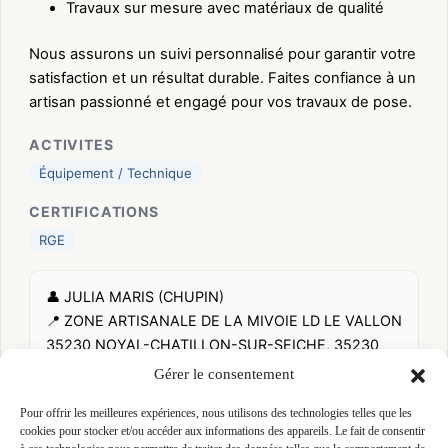
Travaux sur mesure avec matériaux de qualité
Nous assurons un suivi personnalisé pour garantir votre
satisfaction et un résultat durable. Faites confiance à un
artisan passionné et engagé pour vos travaux de pose.
ACTIVITES
Équipement / Technique
CERTIFICATIONS
RGE
👤 JULIA MARIS (CHUPIN)
📍 ZONE ARTISANALE DE LA MIVOIE LD LE VALLON
35230 NOYAL-CHATILLON-SUR-SEICHE, 35230
NOYAL-CHATILLON-SUR-SEICHE
Gérer le consentement
Site :
x.com/ENGIEsolutions
Pour offrir les meilleures expériences, nous utilisons des technologies telles que les
cookies pour stocker et/ou accéder aux informations des appareils. Le fait de consentir