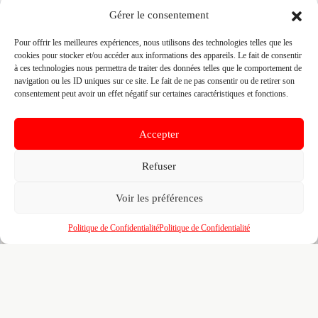
CONTEMPORAINE)
Gérer le consentement
📍 SAINT EUSTACHE II PARC D'ACTIVITES COGLAIS
Pour offrir les meilleures expériences, nous utilisons des technologies telles que les
35460 MAEN ROCH, 35460 MAEN ROCH
cookies pour stocker et/ou accéder aux informations des appareils. Le fait de consentir
Site :
www.enp-agencement.com
à ces technologies nous permettra de traiter des données telles que le comportement de
navigation ou les ID uniques sur ce site. Le fait de ne pas consentir ou de retirer son
consentement peut avoir un effet négatif sur certaines caractéristiques et fonctions.
Fiche pré-remplie automatiquement.
Les données métier ont été
extraites par une analyse algorithmique : des erreurs sont
possibles. Le logo affiché peut avoir été mal identifié et
Accepter
appartenir à une marque tierce sans aucun lien avec cette
entreprise. Toutes nos excuses si c'est le cas. Revendiquez la
fiche pour corriger, ou écrivez-nous pour retrait immédiat du
Refuser
visuel.
Voir les préférences
🔒
Connectez-vous
pour voir le téléphone et
Politique de Confidentialité
Politique de Confidentialité
contacter ce poseur.
📋
C'est votre entreprise ?