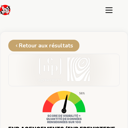
Passer
au
contenu
Retour aux résultats
56%
SCORE DE VISIBILITÉ =
QUANTITÉ DE DONNÉES
RENSEIGNÉES SUR 100