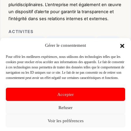
pluridisciplinaires. L’entreprise met également en œuvre
un dispositif d’alerte pour garantir la transparence et
l’intégrité dans ses relations internes et externes.
ACTIVITES
Canalisateur AEP
Maçon VRD (fondations)
Terrassier
Gérer le consentement
Terrassier paysagiste
VRD (voirie et réseaux divers)
Pour offrir les meilleures expériences, nous utilisons des technologies telles que les
cookies pour stocker et/ou accéder aux informations des appareils. Le fait de consentir
👤 EMMANUEL FOLINAIS
à ces technologies nous permettra de traiter des données telles que le comportement de
📍 3 RUE DE L’INDUSTRIE 35730 PLEURTUIT, 35730
navigation ou les ID uniques sur ce site. Le fait de ne pas consentir ou de retirer son
PLEURTUIT
consentement peut avoir un effet négatif sur certaines caractéristiques et fonctions.
Site :
www.marc-sa.fr
Accepter
Fiche pré-remplie automatiquement.
Les données métier ont été
extraites par une analyse algorithmique : des erreurs sont
Refuser
possibles. Le logo affiché peut avoir été mal identifié et
appartenir à une marque tierce sans aucun lien avec cette
Voir les préférences
entreprise. Toutes nos excuses si c'est le cas. Revendiquez la
fiche pour corriger, ou écrivez-nous pour retrait immédiat du
visuel.