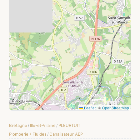
Leaflet
|
©
OpenStreetMap
Bretagne
/
Ille-et-Vilaine
/
PLEURTUIT
Plomberie / Fluides
/
Canalisateur AEP