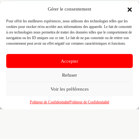
👤 JEROME COYAC (COYAC)
Gérer le consentement
📍 ZAC DE KERNIOL 22 RUE DES FRERES LUMIERE
Pour offrir les meilleures expériences, nous utilisons des technologies telles que les
56000 VANNES, 56000 VANNES
cookies pour stocker et/ou accéder aux informations des appareils. Le fait de consentir
Site :
coyac.fr
à ces technologies nous permettra de traiter des données telles que le comportement de
navigation ou les ID uniques sur ce site. Le fait de ne pas consentir ou de retirer son
consentement peut avoir un effet négatif sur certaines caractéristiques et fonctions.
Fiche pré-remplie automatiquement.
Les données métier ont été
extraites par une analyse algorithmique : des erreurs sont
possibles. Le logo affiché peut avoir été mal identifié et
Accepter
appartenir à une marque tierce sans aucun lien avec cette
entreprise. Toutes nos excuses si c'est le cas. Revendiquez la
fiche pour corriger, ou écrivez-nous pour retrait immédiat du
Refuser
visuel.
Voir les préférences
🔒
Connectez-vous
pour voir le téléphone et
Politique de Confidentialité
Politique de Confidentialité
contacter ce poseur.
📋
C'est votre entreprise ?