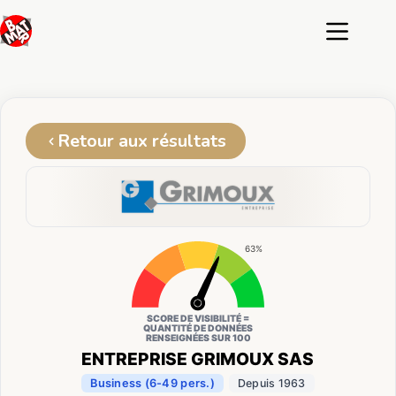
Passer
au
contenu
Retour aux résultats
63%
SCORE DE VISIBILITÉ =
QUANTITÉ DE DONNÉES
RENSEIGNÉES SUR 100
ENTREPRISE GRIMOUX SAS
Business (6-49 pers.)
Depuis 1963