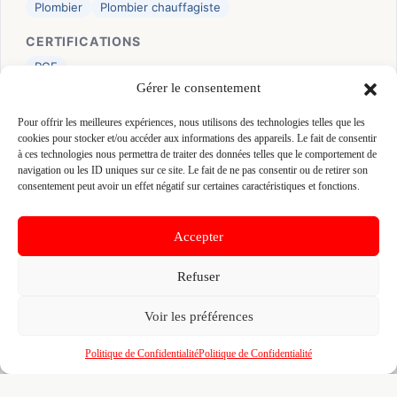
Plombier
Plombier chauffagiste
CERTIFICATIONS
RGE
Gérer le consentement
👤 MICKAEL MOREL (MOREL)
Pour offrir les meilleures expériences, nous utilisons des technologies telles que les
📍 7 HAMEAU DE LA ROCHETTE 53410 SAINT-
cookies pour stocker et/ou accéder aux informations des appareils. Le fait de consentir
à ces technologies nous permettra de traiter des données telles que le comportement de
PIERRE-LA-COUR, 53410 SAINT-PIERRE-LA-COUR
navigation ou les ID uniques sur ce site. Le fait de ne pas consentir ou de retirer son
Site :
www.grimoux.fr
consentement peut avoir un effet négatif sur certaines caractéristiques et fonctions.
Fiche pré-remplie automatiquement.
Les données métier ont été
Accepter
extraites par une analyse algorithmique : des erreurs sont
possibles. Le logo affiché peut avoir été mal identifié et
Refuser
appartenir à une marque tierce sans aucun lien avec cette
entreprise. Toutes nos excuses si c'est le cas. Revendiquez la
fiche pour corriger, ou écrivez-nous pour retrait immédiat du
Voir les préférences
visuel.
Politique de Confidentialité
Politique de Confidentialité
🔒
Connectez-vous
pour voir le téléphone et