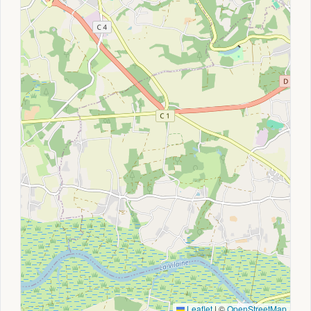
Leaflet
|
©
OpenStreetMap