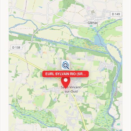
EURL SYLVAIN RIO (SR…