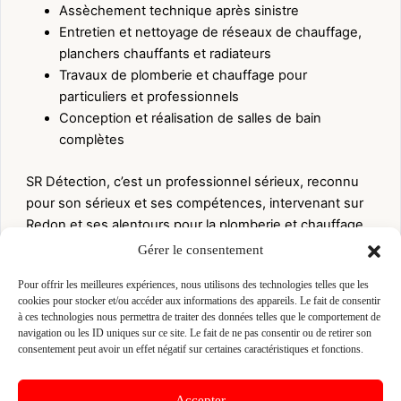
Assèchement technique après sinistre
Entretien et nettoyage de réseaux de chauffage,
planchers chauffants et radiateurs
Travaux de plomberie et chauffage pour
particuliers et professionnels
Conception et réalisation de salles de bain
complètes
SR Détection, c’est un professionnel sérieux, reconnu
pour son sérieux et ses compétences, intervenant sur
Redon et ses alentours pour la plomberie et chauffage,
et dans un périmètre élargi pour la détection de fuites.
Gérer le consentement
ACTIVITES
Pour offrir les meilleures expériences, nous utilisons des technologies telles que les
cookies pour stocker et/ou accéder aux informations des appareils. Le fait de consentir
Chauffagiste
Plombier
Plombier chauffagiste
à ces technologies nous permettra de traiter des données telles que le comportement de
navigation ou les ID uniques sur ce site. Le fait de ne pas consentir ou de retirer son
consentement peut avoir un effet négatif sur certaines caractéristiques et fonctions.
👤 SYLVAIN RIO
📍 27 RUE DU CALVAIRE 56350 SAINT-VINCENT-
Accepter