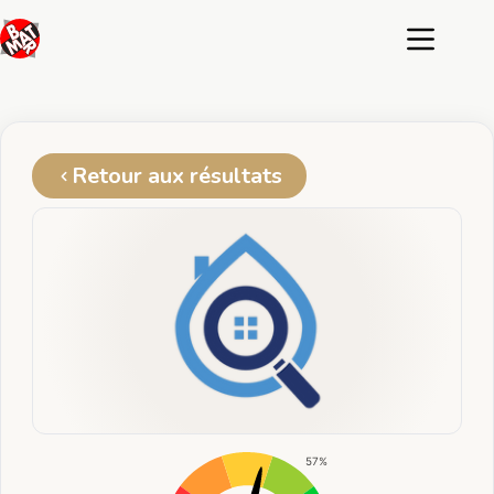
Passer
au
contenu
Retour aux résultats
57%