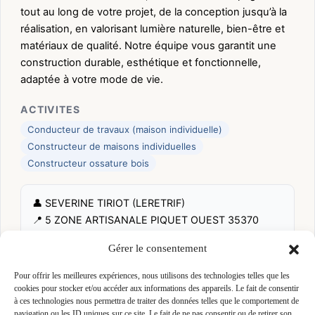
tout au long de votre projet, de la conception jusqu’à la
réalisation, en valorisant lumière naturelle, bien-être et
matériaux de qualité. Notre équipe vous garantit une
construction durable, esthétique et fonctionnelle,
adaptée à votre mode de vie.
ACTIVITES
Conducteur de travaux (maison individuelle)
Constructeur de maisons individuelles
Constructeur ossature bois
👤 SEVERINE TIRIOT (LERETRIF)
📍 5 ZONE ARTISANALE PIQUET OUEST 35370
ETRELLES, 35370 ETRELLES
Gérer le consentement
Site :
www.evologis.fr
Pour offrir les meilleures expériences, nous utilisons des technologies telles que les
cookies pour stocker et/ou accéder aux informations des appareils. Le fait de consentir
Fiche pré-remplie automatiquement.
Les données métier ont été
à ces technologies nous permettra de traiter des données telles que le comportement de
extraites par une analyse algorithmique : des erreurs sont
navigation ou les ID uniques sur ce site. Le fait de ne pas consentir ou de retirer son