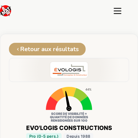
Passer
au
contenu
Retour aux résultats
44%
SCORE DE VISIBILITÉ =
QUANTITÉ DE DONNÉES
RENSEIGNÉES SUR 100
EVO'LOGIS CONSTRUCTIONS
Pro (0-5 pers.)
Depuis 1988