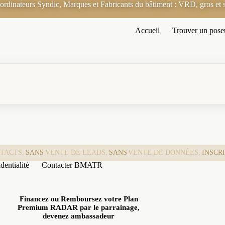
rdinateurs Syndic, Marques et Fabricants du bâtiment : VRD, gros et s
Accueil
Trouver un pose
TACTS,
SANS
VENTE DE LEADS,
SANS
VENTE DE DONNÉES,
INSCR
dentialité
Contacter BMATR
Financez ou Remboursez votre Plan
Premium RADAR par le parrainage,
devenez ambassadeur