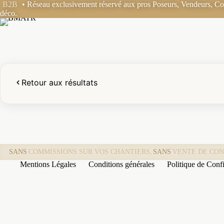
Passer
B2B
• Réseau exclusivement réservé aux pros Poseurs, Vendeurs, Coo
au
déco.
contenu
Retour aux résultats
SANS
COMMISSIONS SUR VOS CHANTIERS,
SANS
VENTE DE CON
Mentions Légales
Conditions générales
Politique de Confi