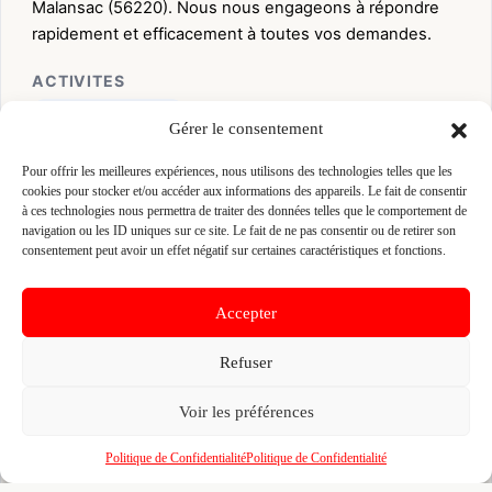
Malansac (56220). Nous nous engageons à répondre
rapidement et efficacement à toutes vos demandes.
ACTIVITES
Maçon gros œuvre
Gérer le consentement
Pour offrir les meilleures expériences, nous utilisons des technologies telles que les
👤 FREDERIC GUILLEMIN (GUILLEMIN)
cookies pour stocker et/ou accéder aux informations des appareils. Le fait de consentir
📍 ZA DE BELLEVUE 56220 MALANSAC, 56220
à ces technologies nous permettra de traiter des données telles que le comportement de
MALANSAC
navigation ou les ID uniques sur ce site. Le fait de ne pas consentir ou de retirer son
consentement peut avoir un effet négatif sur certaines caractéristiques et fonctions.
Site :
guilleminfrederic.site-solocal.com
Accepter
Fiche pré-remplie automatiquement.
Les données métier ont été
extraites par une analyse algorithmique : des erreurs sont
possibles. Le logo affiché peut avoir été mal identifié et
Refuser
appartenir à une marque tierce sans aucun lien avec cette
entreprise. Toutes nos excuses si c'est le cas. Revendiquez la
fiche pour corriger, ou écrivez-nous pour retrait immédiat du
Voir les préférences
visuel.
Politique de Confidentialité
Politique de Confidentialité