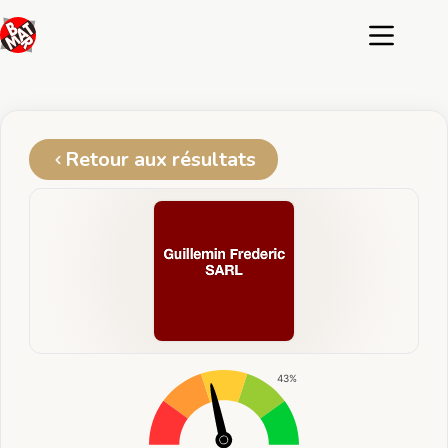
Passer
au
contenu
Retour aux résultats
43%