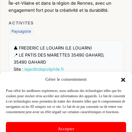
Île-et-Vilaine et dans la région de Rennes, avec un
engagement fort pour la créativité et la durabilité.
ACTIVITES
Paysagiste
👤 FREDERIC LE LOUARN (LE LOUARN)
📍 LE PATIS DES MARETTES 35490 GAHARD,
35490 GAHARD
Site :
lejardindepoliphile.fr
Gérer le consentement
Fiche pré-remplie automatiquement.
Les données métier ont été
Pour offrir les meilleures expériences, nous utilisons des technologies telles que les
extraites par une analyse algorithmique : des erreurs sont
cookies pour stocker et/ou accéder aux informations des appareils. Le fait de consentir
possibles. Le logo affiché peut avoir été mal identifié et
appartenir à une marque tierce sans aucun lien avec cette
à ces technologies nous permettra de traiter des données telles que le comportement de
entreprise. Toutes nos excuses si c'est le cas. Revendiquez la
navigation ou les ID uniques sur ce site. Le fait de ne pas consentir ou de retirer son
fiche pour corriger, ou écrivez-nous pour retrait immédiat du
consentement peut avoir un effet négatif sur certaines caractéristiques et fonctions.
visuel.
Accepter