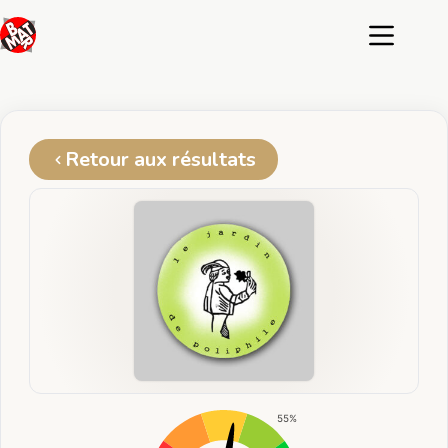
Passer
au
contenu
Retour aux résultats
55%