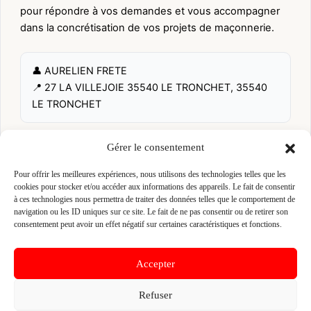
pour répondre à vos demandes et vous accompagner
dans la concrétisation de vos projets de maçonnerie.
👤 AURELIEN FRETE
📍 27 LA VILLEJOIE 35540 LE TRONCHET, 35540
LE TRONCHET
Fiche pré-remplie automatiquement.
Les données métier ont été
Gérer le consentement
extraites par une analyse algorithmique : des erreurs sont
possibles. Le logo affiché peut avoir été mal identifié et
Pour offrir les meilleures expériences, nous utilisons des technologies telles que les
appartenir à une marque tierce sans aucun lien avec cette
cookies pour stocker et/ou accéder aux informations des appareils. Le fait de consentir
entreprise. Toutes nos excuses si c'est le cas. Revendiquez la
à ces technologies nous permettra de traiter des données telles que le comportement de
fiche pour corriger, ou écrivez-nous pour retrait immédiat du
visuel.
navigation ou les ID uniques sur ce site. Le fait de ne pas consentir ou de retirer son
consentement peut avoir un effet négatif sur certaines caractéristiques et fonctions.
🔒
Connectez-vous
pour voir le téléphone et
Accepter
contacter ce poseur.
Refuser