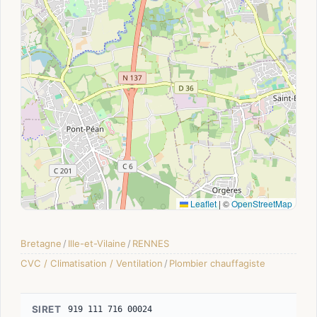
Leaflet
|
©
OpenStreetMap
Bretagne
/
Ille-et-Vilaine
/
RENNES
CVC / Climatisation / Ventilation
/
Plombier chauffagiste
SIRET
919 111 716 00024