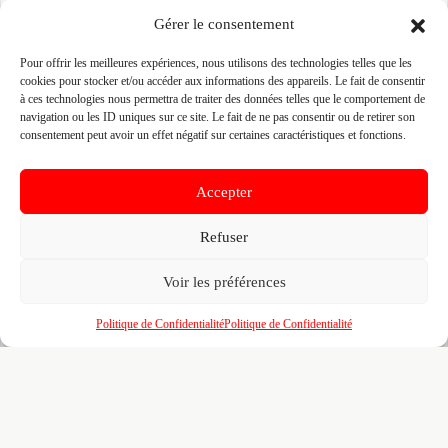
👤 FUMEL PLOMBERIE
Gérer le consentement
📍 34 PLACE DES LICES 35000 RENNES, 35000
Pour offrir les meilleures expériences, nous utilisons des technologies telles que les
RENNES
cookies pour stocker et/ou accéder aux informations des appareils. Le fait de consentir
Site :
www.fumel-plomberie.fr
à ces technologies nous permettra de traiter des données telles que le comportement de
navigation ou les ID uniques sur ce site. Le fait de ne pas consentir ou de retirer son
consentement peut avoir un effet négatif sur certaines caractéristiques et fonctions.
Fiche pré-remplie automatiquement.
Les données métier ont été
extraites par une analyse algorithmique : des erreurs sont
possibles. Le logo affiché peut avoir été mal identifié et
Accepter
appartenir à une marque tierce sans aucun lien avec cette
entreprise. Toutes nos excuses si c'est le cas. Revendiquez la
fiche pour corriger, ou écrivez-nous pour retrait immédiat du
Refuser
visuel.
Voir les préférences
🔒
Connectez-vous
pour voir le téléphone et
Politique de Confidentialité
Politique de Confidentialité
contacter ce poseur.
📋
C'est votre entreprise ?