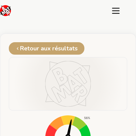
Passer
au
contenu
Retour aux résultats
56%