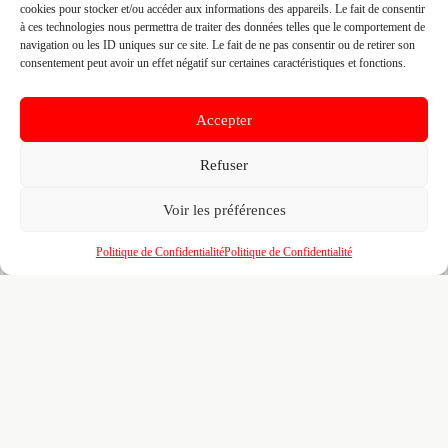
cookies pour stocker et/ou accéder aux informations des appareils. Le fait de consentir
à ces technologies nous permettra de traiter des données telles que le comportement de
Fiche pré-remplie automatiquement.
Les données métier ont été
navigation ou les ID uniques sur ce site. Le fait de ne pas consentir ou de retirer son
extraites par une analyse algorithmique : des erreurs sont
consentement peut avoir un effet négatif sur certaines caractéristiques et fonctions.
possibles. Le logo affiché peut avoir été mal identifié et
appartenir à une marque tierce sans aucun lien avec cette
entreprise. Toutes nos excuses si c'est le cas. Revendiquez la
Accepter
fiche pour corriger, ou écrivez-nous pour retrait immédiat du
visuel.
Refuser
🔒
Connectez-vous
pour voir le téléphone et
Voir les préférences
contacter ce poseur.
Politique de Confidentialité
Politique de Confidentialité
📋
C'est votre entreprise ?
Prenez le contrôle de votre fiche et accédez
gratuitement à :
Un
profil enrichi
visible par les prescripteurs,
🎯
architectes et maîtres d'ouvrage qui recherchent