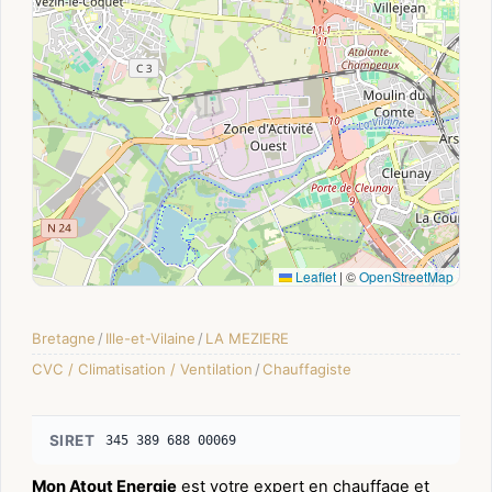
Leaflet
|
©
OpenStreetMap
Bretagne
/
Ille-et-Vilaine
/
LA MEZIERE
CVC / Climatisation / Ventilation
/
Chauffagiste
SIRET
345 389 688 00069
Mon Atout Energie
est votre expert en chauffage et