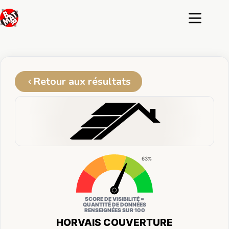
Passer
au
contenu
Retour aux résultats
63%
SCORE DE VISIBILITÉ =
QUANTITÉ DE DONNÉES
RENSEIGNÉES SUR 100
HORVAIS COUVERTURE