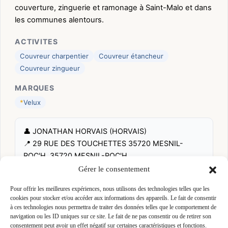
couverture, zinguerie et ramonage à Saint-Malo et dans
les communes alentours.
ACTIVITES
Couvreur charpentier
Couvreur étancheur
Couvreur zingueur
MARQUES
*
Velux
👤 JONATHAN HORVAIS (HORVAIS)
📍 29 RUE DES TOUCHETTES 35720 MESNIL-
ROC'H, 35720 MESNIL-ROC'H
Site :
couverturepeuvrel.fr
Gérer le consentement
Pour offrir les meilleures expériences, nous utilisons des technologies telles que les
cookies pour stocker et/ou accéder aux informations des appareils. Le fait de consentir
Fiche pré-remplie automatiquement.
Les données métier ont été
extraites par une analyse algorithmique : des erreurs sont
à ces technologies nous permettra de traiter des données telles que le comportement de
possibles. Le logo affiché peut avoir été mal identifié et
navigation ou les ID uniques sur ce site. Le fait de ne pas consentir ou de retirer son
appartenir à une marque tierce sans aucun lien avec cette
consentement peut avoir un effet négatif sur certaines caractéristiques et fonctions.