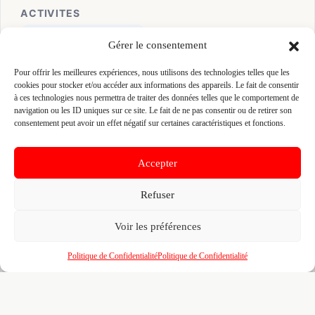
ACTIVITES
Poseur clôtures / portails
Gérer le consentement
👤 LAURENT GUEZENNEC (GUEZENNEC)
Pour offrir les meilleures expériences, nous utilisons des technologies telles que les
cookies pour stocker et/ou accéder aux informations des appareils. Le fait de consentir
📍 LOCMARIA 56560 GUISCRIFF, 56560 GUISCRIFF
à ces technologies nous permettra de traiter des données telles que le comportement de
Site :
www.jardiclo.fr
navigation ou les ID uniques sur ce site. Le fait de ne pas consentir ou de retirer son
consentement peut avoir un effet négatif sur certaines caractéristiques et fonctions.
Fiche pré-remplie automatiquement.
Les données métier ont été
extraites par une analyse algorithmique : des erreurs sont
Accepter
possibles. Le logo affiché peut avoir été mal identifié et
appartenir à une marque tierce sans aucun lien avec cette
entreprise. Toutes nos excuses si c'est le cas. Revendiquez la
Refuser
fiche pour corriger, ou écrivez-nous pour retrait immédiat du
visuel.
Voir les préférences
Politique de Confidentialité
Politique de Confidentialité
🔒
Connectez-vous
pour voir le téléphone et
contacter ce poseur.