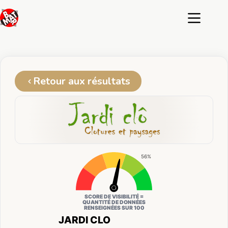
Passer
au
contenu
Retour aux résultats
56%
SCORE DE VISIBILITÉ =
QUANTITÉ DE DONNÉES
RENSEIGNÉES SUR 100
JARDI CLO