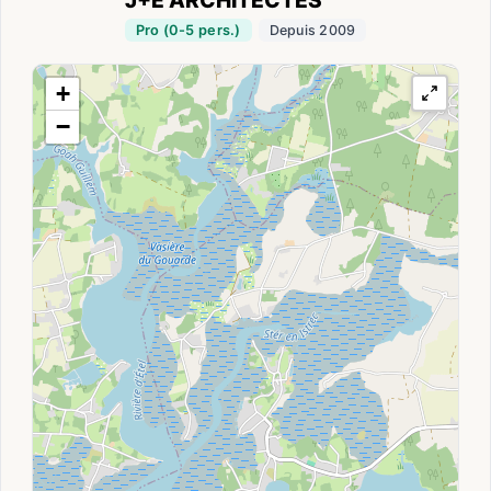
J+E ARCHITECTES
Pro (0-5 pers.)
Depuis 2009
+
−