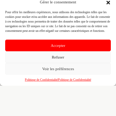
Gérer le consentement
👤 NICOLAS EPAILLARD
📍 KERANGRE 56410 ERDEVEN, 56410 ERDEVEN
Pour offrir les meilleures expériences, nous utilisons des technologies telles que les
cookies pour stocker et/ou accéder aux informations des appareils. Le fait de consentir
Site :
www.je-architectes.fr
à ces technologies nous permettra de traiter des données telles que le comportement de
navigation ou les ID uniques sur ce site. Le fait de ne pas consentir ou de retirer son
consentement peut avoir un effet négatif sur certaines caractéristiques et fonctions.
Fiche pré-remplie automatiquement.
Les données métier ont été
extraites par une analyse algorithmique : des erreurs sont
possibles. Le logo affiché peut avoir été mal identifié et
Accepter
appartenir à une marque tierce sans aucun lien avec cette
entreprise. Toutes nos excuses si c'est le cas. Revendiquez la
fiche pour corriger, ou écrivez-nous pour retrait immédiat du
Refuser
visuel.
Voir les préférences
🔒
Connectez-vous
pour voir le téléphone et
Politique de Confidentialité
Politique de Confidentialité
contacter ce poseur.
📋
C'est votre entreprise ?
Prenez le contrôle de votre fiche et accédez