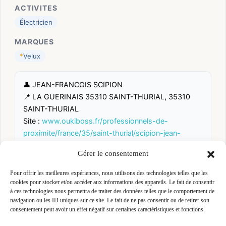
ACTIVITES
Électricien
MARQUES
*
Velux
👤 JEAN-FRANCOIS SCIPION
📍 LA GUERINAIS 35310 SAINT-THURIAL, 35310
SAINT-THURIAL
Site :
www.oukiboss.fr/professionnels-de-
proximite/france/35/saint-thurial/scipion-jean-
francois
Gérer le consentement
Pour offrir les meilleures expériences, nous utilisons des technologies telles que les
Fiche pré-remplie automatiquement.
Les données métier ont été
cookies pour stocker et/ou accéder aux informations des appareils. Le fait de consentir
extraites par une analyse algorithmique : des erreurs sont
possibles. Le logo affiché peut avoir été mal identifié et
à ces technologies nous permettra de traiter des données telles que le comportement de
appartenir à une marque tierce sans aucun lien avec cette
navigation ou les ID uniques sur ce site. Le fait de ne pas consentir ou de retirer son
entreprise. Toutes nos excuses si c'est le cas. Revendiquez la
consentement peut avoir un effet négatif sur certaines caractéristiques et fonctions.
fiche pour corriger, ou écrivez-nous pour retrait immédiat du
visuel.