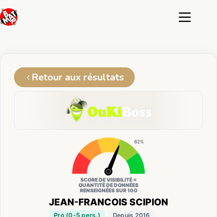
Passer
au
contenu
Retour aux résultats
62%
SCORE DE VISIBILITÉ =
QUANTITÉ DE DONNÉES
RENSEIGNÉES SUR 100
JEAN-FRANCOIS SCIPION
Pro (0-5 pers.)
Depuis 2016