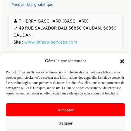
Poseur de signalétique
👤 THIERRY GASCHARD (GASCHARD)
📍 49 RUE SALVADOR DALI 56850 CAUDAN, 56850
CAUDAN
Site :
www.jetrace-services.com
Fiche pré-remplie automatiquement.
Les données métier ont été
Gérer le consentement
extraites par une analyse algorithmique : des erreurs sont
possibles. Le logo affiché peut avoir été mal identifié et
Pour offrir les meilleures expériences, nous utilisons des technologies telles que les
appartenir à une marque tierce sans aucun lien avec cette
cookies pour stocker et/ou accéder aux informations des appareils. Le fait de consentir
entreprise. Toutes nos excuses si c'est le cas. Revendiquez la
fiche pour corriger, ou écrivez-nous pour retrait immédiat du
à ces technologies nous permettra de traiter des données telles que le comportement de
visuel.
navigation ou les ID uniques sur ce site. Le fait de ne pas consentir ou de retirer son
consentement peut avoir un effet négatif sur certaines caractéristiques et fonctions.
🔒
Connectez-vous
pour voir le téléphone et
Accepter
contacter ce poseur.
Refuser