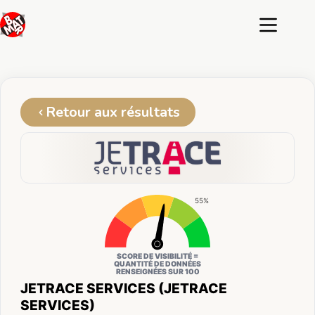
Passer
au
contenu
Retour aux résultats
55%
SCORE DE VISIBILITÉ =
QUANTITÉ DE DONNÉES
RENSEIGNÉES SUR 100
JETRACE SERVICES (JETRACE
SERVICES)