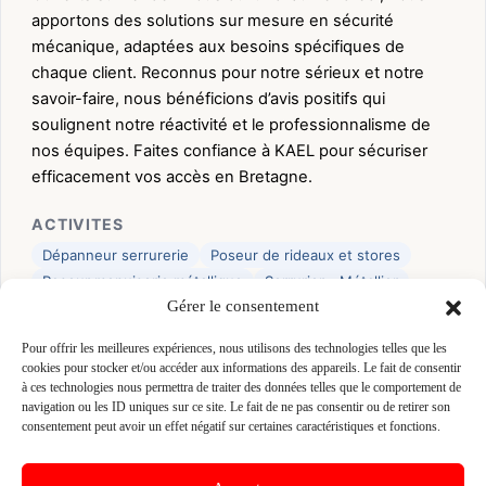
apportons des solutions sur mesure en sécurité
mécanique, adaptées aux besoins spécifiques de
chaque client. Reconnus pour notre sérieux et notre
savoir-faire, nous bénéficions d’avis positifs qui
soulignent notre réactivité et le professionnalisme de
nos équipes. Faites confiance à KAEL pour sécuriser
efficacement vos accès en Bretagne.
ACTIVITES
Dépanneur serrurerie
Poseur de rideaux et stores
Poseur menuiserie métallique
Serrurier - Métallier
Gérer le consentement
Technicien portes automatiques
MARQUES
Pour offrir les meilleures expériences, nous utilisons des technologies telles que les
cookies pour stocker et/ou accéder aux informations des appareils. Le fait de consentir
*
FAAC
*
FORESTIER
*
Somfy
à ces technologies nous permettra de traiter des données telles que le comportement de
navigation ou les ID uniques sur ce site. Le fait de ne pas consentir ou de retirer son
consentement peut avoir un effet négatif sur certaines caractéristiques et fonctions.
👤 ANTHONY ROBET
📍 ZONE DE KERANDOUARE 834 ROUTE DE