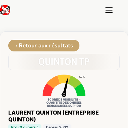
Passer
au
contenu
Retour aux résultats
57%
SCORE DE VISIBILITÉ =
QUANTITÉ DE DONNÉES
RENSEIGNÉES SUR 100
LAURENT QUINTON (ENTREPRISE
QUINTON)
Pro (0-5 pers.)
Depuis 2002