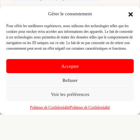
Gérer le consentement
👤 LAURENT QUINTON (QUINTON)
📍 8 RUE DOMINIQUE HOUGET 35410 DOMLOUP,
Pour offrir les meilleures expériences, nous utilisons des technologies telles que les
35410 DOMLOUP
cookies pour stocker et/ou accéder aux informations des appareils. Le fait de consentir
à ces technologies nous permettra de traiter des données telles que le comportement de
Site :
www.quinton-tp.fr
navigation ou les ID uniques sur ce site. Le fait de ne pas consentir ou de retirer son
consentement peut avoir un effet négatif sur certaines caractéristiques et fonctions.
Fiche pré-remplie automatiquement.
Les données métier ont été
extraites par une analyse algorithmique : des erreurs sont
Accepter
possibles. Le logo affiché peut avoir été mal identifié et
appartenir à une marque tierce sans aucun lien avec cette
entreprise. Toutes nos excuses si c'est le cas. Revendiquez la
Refuser
fiche pour corriger, ou écrivez-nous pour retrait immédiat du
visuel.
Voir les préférences
🔒
Connectez-vous
pour voir le téléphone et
Politique de Confidentialité
Politique de Confidentialité
contacter ce poseur.