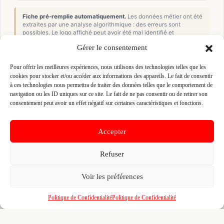
Fiche pré-remplie automatiquement.
Les données métier ont été
extraites par une analyse algorithmique : des erreurs sont
possibles. Le logo affiché peut avoir été mal identifié et
appartenir à une marque tierce sans aucun lien avec cette
Gérer le consentement
entreprise. Toutes nos excuses si c'est le cas. Revendiquez la
fiche pour corriger, ou écrivez-nous pour retrait immédiat du
visuel.
Pour offrir les meilleures expériences, nous utilisons des technologies telles que les
cookies pour stocker et/ou accéder aux informations des appareils. Le fait de consentir
à ces technologies nous permettra de traiter des données telles que le comportement de
navigation ou les ID uniques sur ce site. Le fait de ne pas consentir ou de retirer son
🔒
Connectez-vous
pour voir le téléphone et
consentement peut avoir un effet négatif sur certaines caractéristiques et fonctions.
contacter ce poseur.
Accepter
📋
C'est votre entreprise ?
Refuser
Prenez le contrôle de votre fiche et accédez
Voir les préférences
gratuitement à :
Politique de Confidentialité
Politique de Confidentialité
Un
profil enrichi
visible par les prescripteurs,
🎯
architectes et maîtres d'ouvrage qui recherchent
activement vos compétences